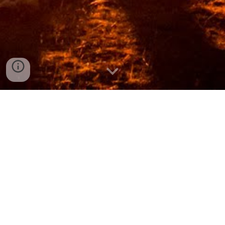
Bienvenidos a BPSA!
En julio de 2001 un grupo de scouters decidimos darle
vida a una nueva Asociación Scout constituyéndonos
como filial de la BPSA del Reino Unido.
Al principio nació como un lugar para la nostalgia, para
recordar lo que perdimos. Pero pronto nos dimos
cuenta que ya no era un lugar para solo recordar lo que
FUE sino para construir lo que PUEDE SER.