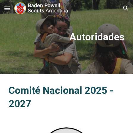
Skip to main content
Skip to navigation
Autoridades
Co
mité
Nacional 202
5
-
202
7